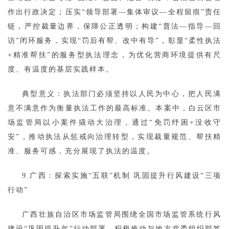
作出行政决定；压实“领导部署—集体审议—全程留痕”责任
链，严控裁量边界，保障公正透明；构建“普法—指导—回
访”闭环服务，实现“罚后有帮、改中有导”，彰显“柔性执法
+精准帮扶”的服务型执法理念，为优化营商环境提供有尺
度、有温度的基层实践样本。
典型意义：执法部门必须坚持以人民为中心，把人民满
意不满意作为衡量执法工作的最高标准。本案中，白云区市
场监管局以小案件撬动大治理，通过“免罚纾困+没收守
安”，推动执法从惩戒向治理转型，实现裁量规范、帮扶精
准、服务可感，充分展现了执法的温度。
9.广西：探索实施“五联”机制 巩固提升行风建设“三项
行动”
广西壮族自治区市场监管局围绕全国市场监管系统行风
建设“巩固提升年”行动部署，积极推动与地方党委组织部签