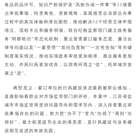
食品药品许可、知识产权保护及“高效办成一件事”等11项重
点审批事项，转变角色、变换视角，直观感受企业群众办事
过程中的真实体验和潜在困扰，推动解决52个经营主体申报
堵点、流程卡点和服务弱项。联合纪检监察部门建立政务服
务“明察暗访”常态化机制，重点督查窗口服务态度、廉洁自
律等问题以及“一窗受理”“首问负责制”“一次性告知”等关键
制度落实情况，推动实现政务审批更加精准、惠企服务更加
主动、作风行风更加优良，以营商环境之“优”，托举城市发
展之“进”。
典型意义：窗口单位的行风建设状况最易被群众感知，
直接影响着群众对市场监管部门的评价。本案中，江苏省盐
城市市场监管局坚持问题导向和需求导向，深入排查重点审
批事项存在的问题，努力把“办不了”变为“办得了”再到“办
得好”，最大程度提升企业的满意度，是行风建设与业务建
设相互促进的有效实践。