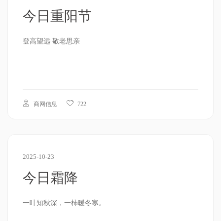
今日重阳节
登高望远 敬老思亲
商网信息
722
2025-10-23
今日霜降
一叶知秋深，一柿暖冬寒。